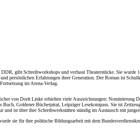
die DDR, gibt Schreibworkshops und verfasst Theaterstücke. Sie wurde 
n und persönlichen Erfahrungen ihrer Generation. Der Roman ist Schull
 Fortsetzung im Arena-Verlag.
cher von Dorit Linke erhielten viele Auszeichnungen: Nominierung De
 Buch, Goldener Bücherpirat, Leipziger Lesekompass. Sie ist Zeitzeu
ur und ist über ihre Schreibwerkstätten ständig im Austausch mit jung
urde sie für ihre politische Bildungsarbeit mit dem Bundesverdienstkr