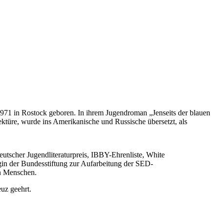
1971 in Rostock geboren. In ihrem Jugendroman „Jenseits der blauen
ektüre, wurde ins Amerikanische und Russische übersetzt, als
utscher Jugendliteraturpreis, IBBY-Ehrenliste, White
gin der Bundesstiftung zur Aufarbeitung der SED-
en Menschen.
euz geehrt.