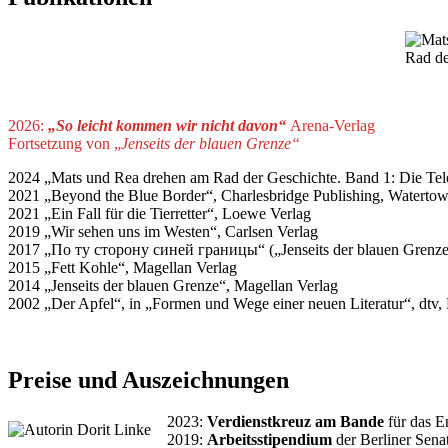
.
2026:
„So leicht kommen wir nicht davon“
Arena-Verlag
Fortsetzung von „
Jenseits der blauen Grenze“
2024 „Mats und Rea drehen am Rad der Geschichte. Band 1: Die Tel
2021 „Beyond the Blue Border“, Charlesbridge Publishing, Watert
2021 „Ein Fall für die Tierretter“, Loewe Verlag
2019 „Wir sehen uns im Westen“, Carlsen Verlag
2017 „По ту сторону синей границы“ („Jenseits der blauen Grenze“
2015 „Fett Kohle“, Magellan Verlag
2014 „Jenseits der blauen Grenze“, Magellan Verlag
2002 „Der Apfel“, in „Formen und Wege einer neuen Literatur“, dtv, 
Preise und Auszeichnungen
2023:
Verdienstkreuz am Bande
für das E
2019:
Arbeitsstipendium
der Berliner Sena