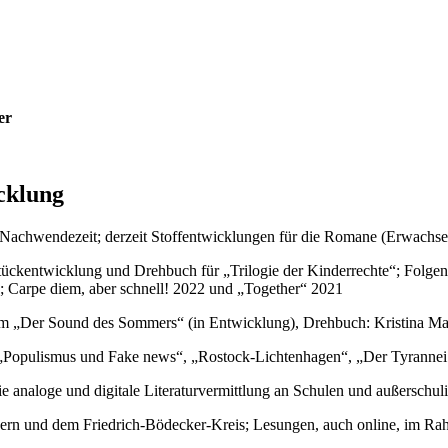
er
icklung
Nachwendezeit; derzeit Stoffentwicklungen für die Romane (Erwachse
tückentwicklung und Drehbuch für „Trilogie der Kinderrechte“; Folgen
 Carpe diem, aber schnell! 2022 und „Together“ 2021
ilm „Der Sound des Sommers“ (in Entwicklung), Drehbuch: Kristina M
„Populismus und Fake news“, „Rostock-Lichtenhagen“, „Der Tyrannei
ie analoge und digitale Literaturvermittlung an Schulen und außerschul
sern und dem Friedrich-Bödecker-Kreis; Lesungen, auch online, im Ra