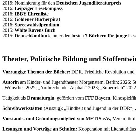
2015: Nominierung für den
Deutschen Jugendliteraturpreis
2016:
Leipziger Lesekompass
2016:
IBBY Ehrenliste
2016:
Goldener Bücherpirat
2016:
Spreewaldstipendium
2015:
White Ravens Buch
2015:
Deutschlandfunk
, unter den besten
7 Büchern für junge Les
.
Theater, Politische Bildung und Stoffentw
Vorrangige Themen der Bücher:
DDR, Friedliche Revolution und 
Autorin
am Kinder- und Jugendtheater Morgenstern, Berlin; 2026: S
„Wünsche“ 2025; „Aufbrechender Asphalt“ 2023; „Superreich“ 2022;
Tätigkeit als
Dramaturgin
, gefördert vom
FFF Bayern
, Kinospielf
Schreibwerkstätten
(Auszug): „Kindheit und Jugend in der DDR“, 
Vorstands- und Gründungsmitglied von METIS e.V.,
Verein für d
Lesungen und Vorträge an Schulen:
Kooperation mit Literaturhäu