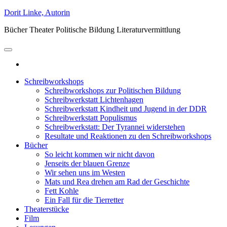
Zum
Dorit Linke, Autorin
Inhalt
Bücher Theater Politische Bildung Literaturvermittlung
springen
Schreibworkshops
Schreibworkshops zur Politischen Bildung
Schreibwerkstatt Lichtenhagen
Schreibwerkstatt Kindheit und Jugend in der DDR
Schreibwerkstatt Populismus
Schreibwerkstatt: Der Tyrannei widerstehen
Resultate und Reaktionen zu den Schreibworkshops
Bücher
So leicht kommen wir nicht davon
Jenseits der blauen Grenze
Wir sehen uns im Westen
Mats und Rea drehen am Rad der Geschichte
Fett Kohle
Ein Fall für die Tierretter
Theaterstücke
Film