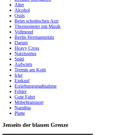
Alter
Alcohol
Ossis
Beim schottischen Arzt
Thermometer mit Musik
Vollmond
Berlin Hermannplatz
Darum
Heavy Cross
Narzissmus
Späti
Aufwärts
Termin am Kotti
Icke
Einkauf
Erziehungsmaßnahme
Fehler
Gute Fahrt
Möbeltransport
Namibia
Platte
Jenseits der blauen Grenze