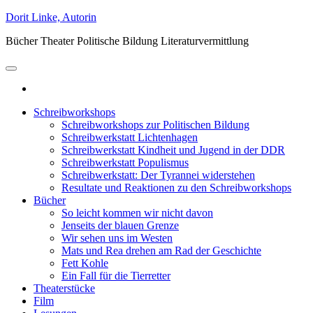
Zum
Dorit Linke, Autorin
Inhalt
Bücher Theater Politische Bildung Literaturvermittlung
springen
Schreibworkshops
Schreibworkshops zur Politischen Bildung
Schreibwerkstatt Lichtenhagen
Schreibwerkstatt Kindheit und Jugend in der DDR
Schreibwerkstatt Populismus
Schreibwerkstatt: Der Tyrannei widerstehen
Resultate und Reaktionen zu den Schreibworkshops
Bücher
So leicht kommen wir nicht davon
Jenseits der blauen Grenze
Wir sehen uns im Westen
Mats und Rea drehen am Rad der Geschichte
Fett Kohle
Ein Fall für die Tierretter
Theaterstücke
Film