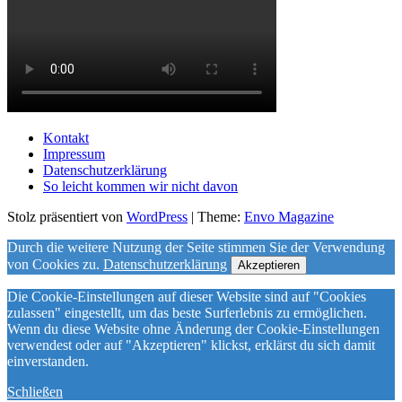
Kontakt
Impressum
Datenschutzerklärung
So leicht kommen wir nicht davon
Stolz präsentiert von
WordPress
|
Theme:
Envo Magazine
Durch die weitere Nutzung der Seite stimmen Sie der Verwendung
von Cookies zu.
Datenschutzerklärung
Akzeptieren
Die Cookie-Einstellungen auf dieser Website sind auf "Cookies
zulassen" eingestellt, um das beste Surferlebnis zu ermöglichen.
Wenn du diese Website ohne Änderung der Cookie-Einstellungen
verwendest oder auf "Akzeptieren" klickst, erklärst du sich damit
einverstanden.
Schließen