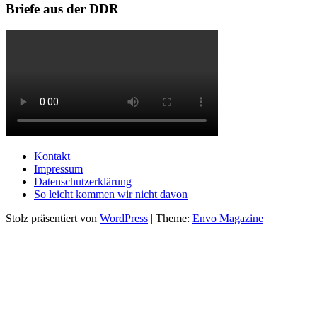
Briefe aus der DDR
Kontakt
Impressum
Datenschutzerklärung
So leicht kommen wir nicht davon
Stolz präsentiert von
WordPress
|
Theme:
Envo Magazine
Durch die weitere Nutzung der Seite stimmen Sie der Verwendung
von Cookies zu.
Datenschutzerklärung
Akzeptieren
Die Cookie-Einstellungen auf dieser Website sind auf "Cookies
zulassen" eingestellt, um das beste Surferlebnis zu ermöglichen.
Wenn du diese Website ohne Änderung der Cookie-Einstellungen