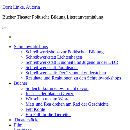
Zum
Dorit Linke, Autorin
Inhalt
Bücher Theater Politische Bildung Literaturvermittlung
springen
Schreibworkshops
Schreibworkshops zur Politischen Bildung
Schreibwerkstatt Lichtenhagen
Schreibwerkstatt Kindheit und Jugend in der DDR
Schreibwerkstatt Populismus
Schreibwerkstatt: Der Tyrannei widerstehen
Resultate und Reaktionen zu den Schreibworkshops
Bücher
So leicht kommen wir nicht davon
Jenseits der blauen Grenze
Wir sehen uns im Westen
Mats und Rea drehen am Rad der Geschichte
Fett Kohle
Ein Fall für die Tierretter
Theaterstücke
Film