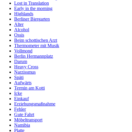
Lost in Translation
Early in the morning
Highlands
Berliner Biergarten
Alter
Alcohol
Ossis
Beim schottischen Arzt
Thermometer mit Musik
Vollmond
Berlin Hermannplatz
Darum
Heavy Cross
Narzissmus
Späti
Aufwärts
Termin am Kotti
Icke
Einkauf
Erziehungsmaßnahme
Fehler
Gute Fahrt
Möbeltransport
Namibia
Platte