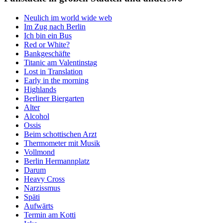
Neulich im world wide web
Im Zug nach Berlin
Ich bin ein Bus
Red or White?
Bankgeschäfte
Titanic am Valentinstag
Lost in Translation
Early in the morning
Highlands
Berliner Biergarten
Alter
Alcohol
Ossis
Beim schottischen Arzt
Thermometer mit Musik
Vollmond
Berlin Hermannplatz
Darum
Heavy Cross
Narzissmus
Späti
Aufwärts
Termin am Kotti