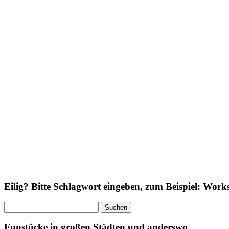
Eilig? Bitte Schlagwort eingeben, zum Beispiel: Wor
Suchen
nach:
Funstücke in großen Städten und anderswo