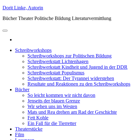
Zum
Dorit Linke, Autorin
Inhalt
Bücher Theater Politische Bildung Literaturvermittlung
springen
Schreibworkshops
Schreibworkshops zur Politischen Bildung
Schreibwerkstatt Lichtenhagen
Schreibwerkstatt Kindheit und Jugend in der DDR
Schreibwerkstatt Populismus
Schreibwerkstatt: Der Tyrannei widerstehen
Resultate und Reaktionen zu den Schreibworkshops
Bücher
So leicht kommen wir nicht davon
Jenseits der blauen Grenze
Wir sehen uns im Westen
Mats und Rea drehen am Rad der Geschichte
Fett Kohle
Ein Fall für die Tierretter
Theaterstücke
Film