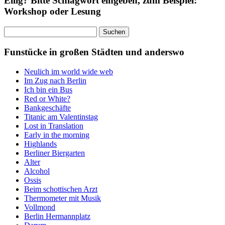
Eilig? Bitte Schlagwort eingeben, zum Beispiel:
Workshop oder Lesung
Suchen
nach:
Funstücke in großen Städten und anderswo
Neulich im world wide web
Im Zug nach Berlin
Ich bin ein Bus
Red or White?
Bankgeschäfte
Titanic am Valentinstag
Lost in Translation
Early in the morning
Highlands
Berliner Biergarten
Alter
Alcohol
Ossis
Beim schottischen Arzt
Thermometer mit Musik
Vollmond
Berlin Hermannplatz