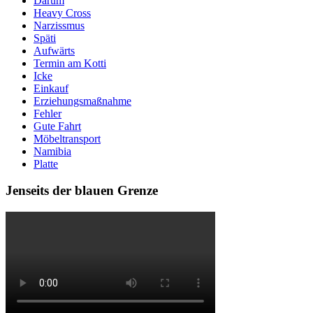
Darum
Heavy Cross
Narzissmus
Späti
Aufwärts
Termin am Kotti
Icke
Einkauf
Erziehungsmaßnahme
Fehler
Gute Fahrt
Möbeltransport
Namibia
Platte
Jenseits der blauen Grenze