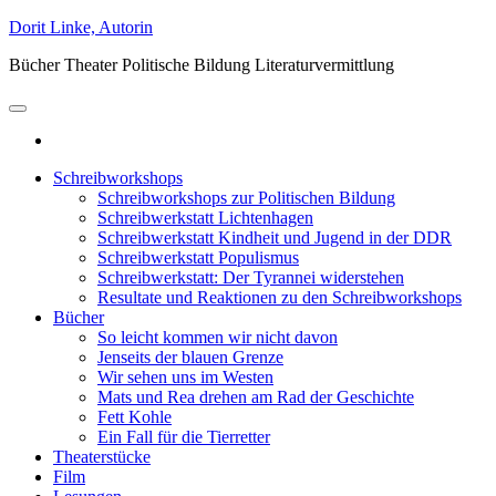
Zum
Dorit Linke, Autorin
Inhalt
Bücher Theater Politische Bildung Literaturvermittlung
springen
Schreibworkshops
Schreibworkshops zur Politischen Bildung
Schreibwerkstatt Lichtenhagen
Schreibwerkstatt Kindheit und Jugend in der DDR
Schreibwerkstatt Populismus
Schreibwerkstatt: Der Tyrannei widerstehen
Resultate und Reaktionen zu den Schreibworkshops
Bücher
So leicht kommen wir nicht davon
Jenseits der blauen Grenze
Wir sehen uns im Westen
Mats und Rea drehen am Rad der Geschichte
Fett Kohle
Ein Fall für die Tierretter
Theaterstücke
Film