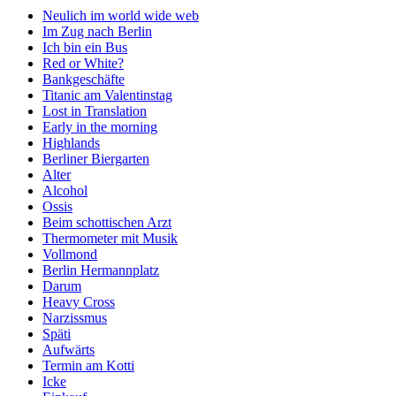
Neulich im world wide web
Im Zug nach Berlin
Ich bin ein Bus
Red or White?
Bankgeschäfte
Titanic am Valentinstag
Lost in Translation
Early in the morning
Highlands
Berliner Biergarten
Alter
Alcohol
Ossis
Beim schottischen Arzt
Thermometer mit Musik
Vollmond
Berlin Hermannplatz
Darum
Heavy Cross
Narzissmus
Späti
Aufwärts
Termin am Kotti
Icke