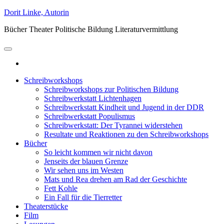
Zum
Dorit Linke, Autorin
Inhalt
Bücher Theater Politische Bildung Literaturvermittlung
springen
Schreibworkshops
Schreibworkshops zur Politischen Bildung
Schreibwerkstatt Lichtenhagen
Schreibwerkstatt Kindheit und Jugend in der DDR
Schreibwerkstatt Populismus
Schreibwerkstatt: Der Tyrannei widerstehen
Resultate und Reaktionen zu den Schreibworkshops
Bücher
So leicht kommen wir nicht davon
Jenseits der blauen Grenze
Wir sehen uns im Westen
Mats und Rea drehen am Rad der Geschichte
Fett Kohle
Ein Fall für die Tierretter
Theaterstücke
Film