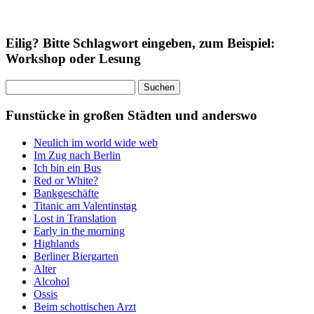
Eilig? Bitte Schlagwort eingeben, zum Beispiel:
Workshop oder Lesung
Suchen
nach:
Funstücke in großen Städten und anderswo
Neulich im world wide web
Im Zug nach Berlin
Ich bin ein Bus
Red or White?
Bankgeschäfte
Titanic am Valentinstag
Lost in Translation
Early in the morning
Highlands
Berliner Biergarten
Alter
Alcohol
Ossis
Beim schottischen Arzt