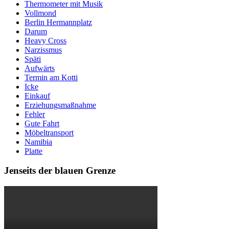
Thermometer mit Musik
Vollmond
Berlin Hermannplatz
Darum
Heavy Cross
Narzissmus
Späti
Aufwärts
Termin am Kotti
Icke
Einkauf
Erziehungsmaßnahme
Fehler
Gute Fahrt
Möbeltransport
Namibia
Platte
Jenseits der blauen Grenze