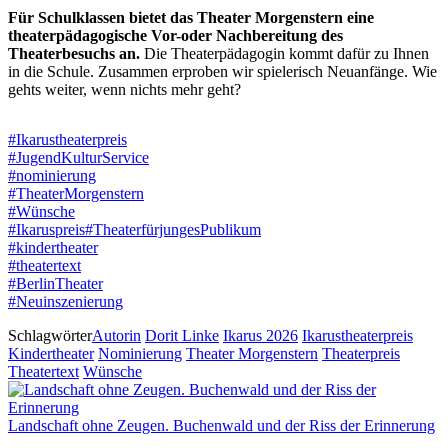
Für Schulklassen bietet das Theater Morgenstern eine
theaterpädagogische Vor-oder Nachbereitung des
Theaterbesuchs an.
Die Theaterpädagogin kommt dafür zu Ihnen
in die Schule. Zusammen erproben wir spielerisch Neuanfänge. Wie
gehts weiter, wenn nichts mehr geht?
#Ikarustheaterpreis
#JugendKulturService
#nominierung
#TheaterMorgenstern
#Wünsche
#Ikaruspreis
#TheaterfürjungesPublikum
#kindertheater
#theatertext
#BerlinTheater
#Neuinszenierung
Schlagwörter
Autorin
Dorit Linke
Ikarus 2026
Ikarustheaterpreis
Kindertheater
Nominierung
Theater Morgenstern
Theaterpreis
Theatertext
Wünsche
Landschaft ohne Zeugen. Buchenwald und der Riss der Erinnerung