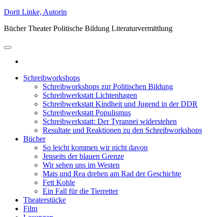
Zum
Dorit Linke, Autorin
Inhalt
Bücher Theater Politische Bildung Literaturvermittlung
springen
Schreibworkshops
Schreibworkshops zur Politischen Bildung
Schreibwerkstatt Lichtenhagen
Schreibwerkstatt Kindheit und Jugend in der DDR
Schreibwerkstatt Populismus
Schreibwerkstatt: Der Tyrannei widerstehen
Resultate und Reaktionen zu den Schreibworkshops
Bücher
So leicht kommen wir nicht davon
Jenseits der blauen Grenze
Wir sehen uns im Westen
Mats und Rea drehen am Rad der Geschichte
Fett Kohle
Ein Fall für die Tierretter
Theaterstücke
Film