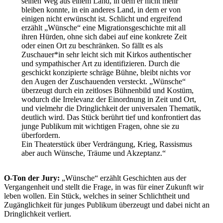
seinen Weg aus einem Land, in dem er nicht mehr
bleiben konnte, in ein anderes Land, in dem er von
einigen nicht erwünscht ist. Schlicht und ergreifend
erzählt „Wünsche“ eine Migrationsgeschichte mit all
ihren Hürden, ohne sich dabei auf eine konkrete Zeit
oder einen Ort zu beschränken. So fällt es als
Zuschauer*in sehr leicht sich mit Kirkos authentischer
und sympathischer Art zu identifizieren. Durch die
geschickt konzipierte schräge Bühne, bleibt nichts vor
den Augen der Zuschauenden versteckt. „Wünsche“
überzeugt durch ein zeitloses Bühnenbild und Kostüm,
wodurch die Irrelevanz der Einordnung in Zeit und Ort,
und vielmehr die Dringlichkeit der universalen Thematik,
deutlich wird. Das Stück berührt tief und konfrontiert das
junge Publikum mit wichtigen Fragen, ohne sie zu
überfordern.
Ein Theaterstück über Verdrängung, Krieg, Rassismus
aber auch Wünsche, Träume und Akzeptanz.“
O-Ton der Jury:
„Wünsche“ erzählt Geschichten aus der
Vergangenheit und stellt die Frage, in was für einer Zukunft wir
leben wollen. Ein Stück, welches in seiner Schlichtheit und
Zugänglichkeit für junges Publikum überzeugt und dabei nicht an
Dringlichkeit verliert.