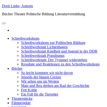
Skip
Dorit Linke, Autorin
to
Bücher Theater Politische Bildung Literaturvermittlung
the
content
Schreibworkshops
Schreibworkshops zur Politischen Bildung
Schreibwerkstatt Lichtenhagen
Schreibwerkstatt Kindheit und Jugend in der DDR
Schreibwerkstatt Populismus
Schreibwerkstatt: Der Tyrannei widerstehen
Resultate und Reaktionen zu den Schreibworkshops
Bücher
So leicht kommen wir nicht davon
Jenseits der blauen Grenze
Wir sehen uns im Westen
Mats und Rea drehen am Rad der Geschichte
Fett Kohle
Ein Fall für die Tierretter
Theaterstücke
Filmprojekte