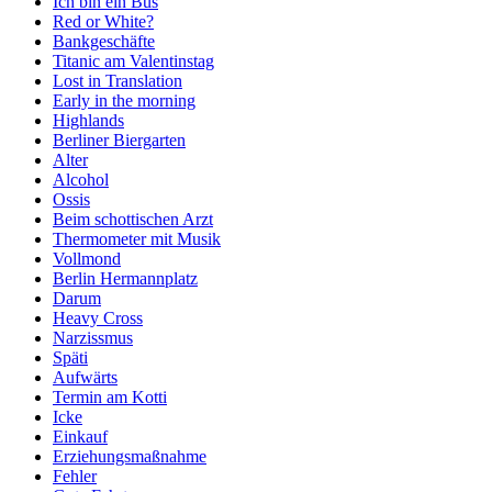
Ich bin ein Bus
Red or White?
Bankgeschäfte
Titanic am Valentinstag
Lost in Translation
Early in the morning
Highlands
Berliner Biergarten
Alter
Alcohol
Ossis
Beim schottischen Arzt
Thermometer mit Musik
Vollmond
Berlin Hermannplatz
Darum
Heavy Cross
Narzissmus
Späti
Aufwärts
Termin am Kotti
Icke
Einkauf
Erziehungsmaßnahme
Fehler