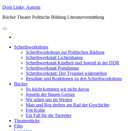
Zum
Dorit Linke, Autorin
Inhalt
Bücher Theater Politische Bildung Literaturvermittlung
springen
Schreibworkshops
Schreibworkshops zur Politischen Bildung
Schreibwerkstatt Lichtenhagen
Schreibwerkstatt Kindheit und Jugend in der DDR
Schreibwerkstatt Populismus
Schreibwerkstatt: Der Tyrannei widerstehen
Resultate und Reaktionen zu den Schreibworkshops
Bücher
So leicht kommen wir nicht davon
Jenseits der blauen Grenze
Wir sehen uns im Westen
Mats und Rea drehen am Rad der Geschichte
Fett Kohle
Ein Fall für die Tierretter
Theaterstücke
Film