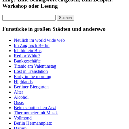
Workshop oder Lesung
Suchen
nach:
Funstücke in großen Städten und anderswo
Neulich im world wide web
Im Zug nach Berlin
Ich bin ein Bus
Red or White?
Bankgeschäfte
Titanic am Valentinstag
Lost in Translation
Early in the morning
Highlands
Berliner Biergarten
Alter
Alcohol
Ossis
Beim schottischen Arzt
Thermometer mit Musik
Vollmond
Berlin Hermannplatz
Darum