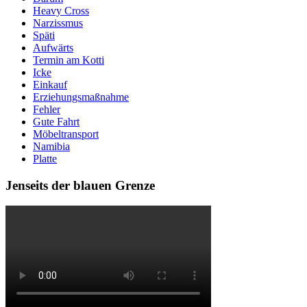
Heavy Cross
Narzissmus
Späti
Aufwärts
Termin am Kotti
Icke
Einkauf
Erziehungsmaßnahme
Fehler
Gute Fahrt
Möbeltransport
Namibia
Platte
Jenseits der blauen Grenze