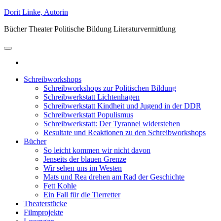
Skip
Dorit Linke, Autorin
to
Bücher Theater Politische Bildung Literaturvermittlung
the
content
Schreibworkshops
Schreibworkshops zur Politischen Bildung
Schreibwerkstatt Lichtenhagen
Schreibwerkstatt Kindheit und Jugend in der DDR
Schreibwerkstatt Populismus
Schreibwerkstatt: Der Tyrannei widerstehen
Resultate und Reaktionen zu den Schreibworkshops
Bücher
So leicht kommen wir nicht davon
Jenseits der blauen Grenze
Wir sehen uns im Westen
Mats und Rea drehen am Rad der Geschichte
Fett Kohle
Ein Fall für die Tierretter
Theaterstücke
Filmprojekte