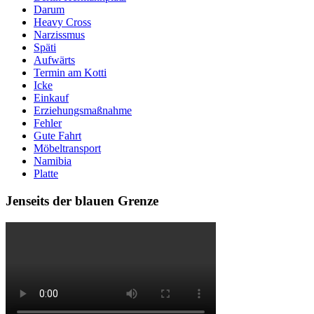
Darum
Heavy Cross
Narzissmus
Späti
Aufwärts
Termin am Kotti
Icke
Einkauf
Erziehungsmaßnahme
Fehler
Gute Fahrt
Möbeltransport
Namibia
Platte
Jenseits der blauen Grenze