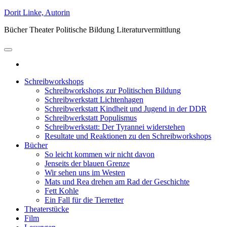
Zum
Dorit Linke, Autorin
Inhalt
Bücher Theater Politische Bildung Literaturvermittlung
springen
Schreibworkshops
Schreibworkshops zur Politischen Bildung
Schreibwerkstatt Lichtenhagen
Schreibwerkstatt Kindheit und Jugend in der DDR
Schreibwerkstatt Populismus
Schreibwerkstatt: Der Tyrannei widerstehen
Resultate und Reaktionen zu den Schreibworkshops
Bücher
So leicht kommen wir nicht davon
Jenseits der blauen Grenze
Wir sehen uns im Westen
Mats und Rea drehen am Rad der Geschichte
Fett Kohle
Ein Fall für die Tierretter
Theaterstücke
Film