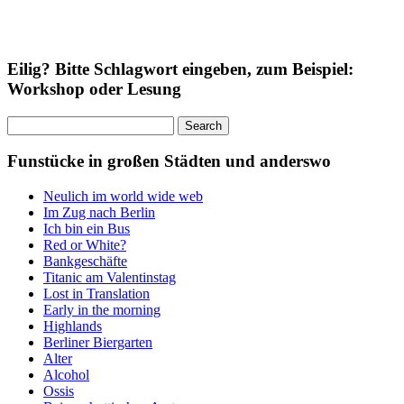
Eilig? Bitte Schlagwort eingeben, zum Beispiel:
Workshop oder Lesung
Search
for:
Funstücke in großen Städten und anderswo
Neulich im world wide web
Im Zug nach Berlin
Ich bin ein Bus
Red or White?
Bankgeschäfte
Titanic am Valentinstag
Lost in Translation
Early in the morning
Highlands
Berliner Biergarten
Alter
Alcohol
Ossis