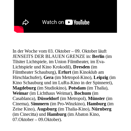
In der Woche vom 03. Oktober – 09. Oktober läuft
JENSEITS DER BLAUEN GRENZE in:
Berlin
(im
Tilsiter Lichtspiele, im Union Filmtheater, im Eva-
Lichtspiele und Kino Krokodil),
Dresden
(im
Filmtheater Schauburg),
Erfurt
(im Kinoklub am
Hirschlachufer),
Gera
(im Metropol-Kino),
Leipzig
(im
Kino Schauburg und im LuRu-Kino in der Spinnerei),
Magdeburg
(im Studiokino),
Potsdam
(im Thalia),
Weimar
(im Lichthaus Weimar),
Bochum
(im
Casablanca),
Düsseldorf
(im Metropol),
Münster
(im
Cinema),
Simmern
(im Pro-Winzkino),
Hamburg
(im
Zeise Kino),
Augsburg
(im Thalia-Kino),
Nürnberg
(im Cinecitta) und
Hamburg
(im Abaton Kino,
07.Oktober – 09.Oktober).