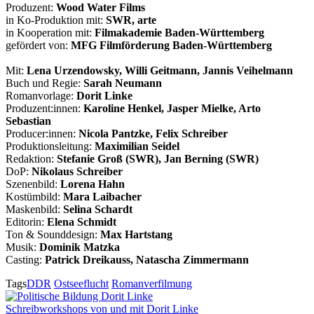
Produzent:
Wood Water Films
in Ko-Produktion mit:
SWR, arte
in Kooperation mit:
Filmakademie Baden-Württemberg
gefördert von:
MFG Filmförderung Baden-Württemberg
Mit:
Lena Urzendowsky, Willi Geitmann, Jannis Veihelmann
Buch und Regie:
Sarah Neumann
Romanvorlage:
Dorit Linke
Produzent:innen:
Karoline Henkel, Jasper Mielke, Arto
Sebastian
Producer:innen:
Nicola Pantzke, Felix Schreiber
Produktionsleitung:
Maximilian Seidel
Redaktion:
Stefanie Groß (SWR), Jan Berning (SWR)
DoP:
Nikolaus Schreiber
Szenenbild:
Lorena Hahn
Kostümbild:
Mara Laibacher
Maskenbild:
Selina Schardt
Editorin:
Elena Schmidt
Ton & Sounddesign:
Max Hartstang
Musik:
Dominik Matzka
Casting:
Patrick Dreikauss, Natascha Zimmermann
Tags
DDR
Ostseeflucht
Romanverfilmung
Schreibworkshops von und mit Dorit Linke