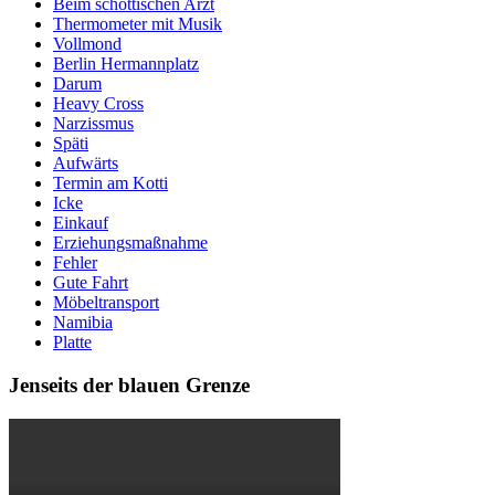
Beim schottischen Arzt
Thermometer mit Musik
Vollmond
Berlin Hermannplatz
Darum
Heavy Cross
Narzissmus
Späti
Aufwärts
Termin am Kotti
Icke
Einkauf
Erziehungsmaßnahme
Fehler
Gute Fahrt
Möbeltransport
Namibia
Platte
Jenseits der blauen Grenze