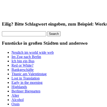
Eilig? Bitte Schlagwort eingeben, zum Beispiel: Wor
Search
for:
Funstücke in großen Städten und anderswo
Neulich im world wide web
Im Zug nach Berlin
Ich bin ein Bus
Red or White?
Bankgeschäfte
Titanic am Valentinstag
Lost in Translation
Early in the morning
Highlands
Berliner Biergarten
Alter
Alcohol
Ossis