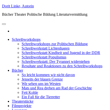
Skip
Dorit Linke, Autorin
to
Bücher Theater Politische Bildung Literaturvermittlung
the
content
Schreibworkshops
Schreibworkshops zur Politischen Bildung
Schreibwerkstatt Lichtenhagen
Schreibwerkstatt Kindheit und Jugend in der DDR
Schreibwerkstatt Populismus
Schreibwerkstatt: Der Tyrannei widerstehen
Resultate und Reaktionen zu den Schreibworkshops
Bücher
So leicht kommen wir nicht davon
Jenseits der blauen Grenze
Wir sehen uns im Westen
Mats und Rea drehen am Rad der Geschichte
Fett Kohle
Ein Fall für die Tierretter
Theaterstücke
Filmprojekte