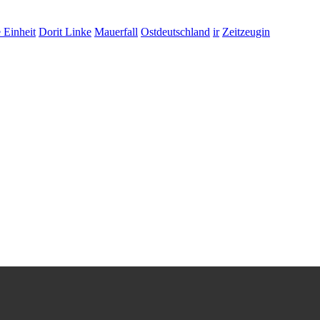
 Einheit
Dorit Linke
Mauerfall
Ostdeutschland
ir
Zeitzeugin