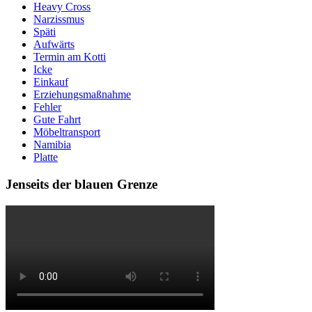
Heavy Cross
Narzissmus
Späti
Aufwärts
Termin am Kotti
Icke
Einkauf
Erziehungsmaßnahme
Fehler
Gute Fahrt
Möbeltransport
Namibia
Platte
Jenseits der blauen Grenze