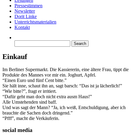
Lesungen
Pressestimmen
Newsletter
Dorit Linke
Unterrichtsmaterialien
Kontakt
Search
for:
Einkauf
Im Berliner Supermarkt. Die Kassiererin, eine ältere Frau, tippt die
Produkte des Mannes vor mir ein. Joghurt, Apfel.
“Einen Euro und fünf Cent bitte.”
Sie hält inne, schaut ihn an, sagt barsch: “Das ist ja lächerlich!”
“Wie bitte?”, fragt er irritiert.
“Dafür geht man doch nicht extra ausm Haus!”
Alle Umstehenden sind baff.
Und was sagt der Mann? “Ja, ich weiß, Entschuldigung, aber ich
brauchte die Sachen doch dringend.”
“Pfff”, macht die Verkäuferin.
social media