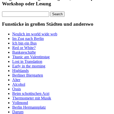
Workshop oder Lesung
Search
for:
Funstücke in großen Städten und anderswo
Neulich im world wide web
Im Zug nach Berlin
Ich bin ein Bus
Red or White?
Bankgeschäfte
Titanic am Valentinstag
Lost in Translation
Early in the morning
Highlands
Berliner Biergarten
Alter
Alcohol
Ossis
Beim schottischen Arzt
Thermometer mit Musik
Vollmond
Berlin Hermannplatz
Darum