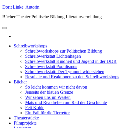
Skip
Dorit Linke, Autorin
to
Bücher Theater Politische Bildung Literaturvermittlung
the
content
Schreibworkshops
Schreibworkshops zur Politischen Bildung
Schreibwerkstatt Lichtenhagen
Schreibwerkstatt Kindheit und Jugend in der DDR
Schreibwerkstatt Populismus
Schreibwerkstatt: Der Tyrannei widerstehen
Resultate und Reaktionen zu den Schreibworkshops
Bücher
So leicht kommen wir nicht davon
Jenseits der blauen Grenze
Wir sehen uns im Westen
Mats und Rea drehen am Rad der Geschichte
Fett Kohle
Ein Fall für die Tierretter
Theaterstücke
Filmprojekte