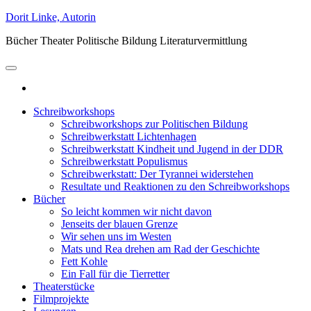
Skip
Dorit Linke, Autorin
to
Bücher Theater Politische Bildung Literaturvermittlung
the
content
Schreibworkshops
Schreibworkshops zur Politischen Bildung
Schreibwerkstatt Lichtenhagen
Schreibwerkstatt Kindheit und Jugend in der DDR
Schreibwerkstatt Populismus
Schreibwerkstatt: Der Tyrannei widerstehen
Resultate und Reaktionen zu den Schreibworkshops
Bücher
So leicht kommen wir nicht davon
Jenseits der blauen Grenze
Wir sehen uns im Westen
Mats und Rea drehen am Rad der Geschichte
Fett Kohle
Ein Fall für die Tierretter
Theaterstücke
Filmprojekte