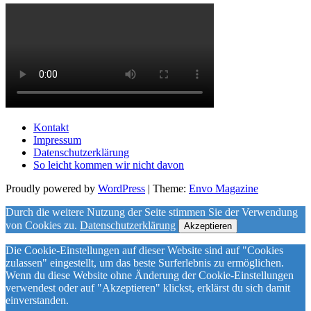
Kontakt
Impressum
Datenschutzerklärung
So leicht kommen wir nicht davon
Proudly powered by
WordPress
|
Theme:
Envo Magazine
Durch die weitere Nutzung der Seite stimmen Sie der Verwendung
von Cookies zu.
Datenschutzerklärung
Akzeptieren
Die Cookie-Einstellungen auf dieser Website sind auf "Cookies
zulassen" eingestellt, um das beste Surferlebnis zu ermöglichen.
Wenn du diese Website ohne Änderung der Cookie-Einstellungen
verwendest oder auf "Akzeptieren" klickst, erklärst du sich damit
einverstanden.