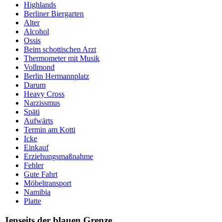
Highlands
Berliner Biergarten
Alter
Alcohol
Ossis
Beim schottischen Arzt
Thermometer mit Musik
Vollmond
Berlin Hermannplatz
Darum
Heavy Cross
Narzissmus
Späti
Aufwärts
Termin am Kotti
Icke
Einkauf
Erziehungsmaßnahme
Fehler
Gute Fahrt
Möbeltransport
Namibia
Platte
Jenseits der blauen Grenze