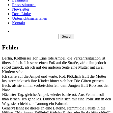
Lesungen
Pressestimmen
Newsletter
Dorit Linke
Unterrichtsmaterialien
Kontakt
Search
for:
Fehler
Berlin, Kottbusser Tor. Eine rote Ampel, die Verkehrssituation ist
übersichtlich. Ich setze einen Fuß auf die Straße, ziehe ihn jedoch
sofort zurück, als ich auf der anderen Seite eine Mutter mit zwei
Kindern sehe.
Ich starre auf die Ampel und warte. Rot. Plötzlich läuft die Mutter
los, zerrt hektisch ihre Kinder hinter sich her. Die Gören grinsen
frech, als sie an mir vorbeischlurfen, dem Jungen läuft Rotz aus der
Nase.
Nächster Tag, gleiche Ampel, wieder ist sie rot. Aus Fehlern soll
man lernen. Ich gehe los. Drüben stellt sich mir eine Polizistin in den
Weg, sie schiebt zur Tarnung ein Fahrrad.
Genervt lehnt sie dieses an eine Laterne, stemmt die Fäuste in die
Hüften. “Na, junget Fröilein? Welche Farbe sehn Se da bitteschön?”