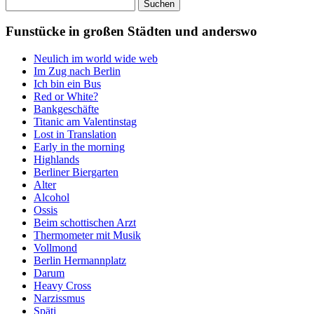
Suchen
nach:
Funstücke in großen Städten und anderswo
Neulich im world wide web
Im Zug nach Berlin
Ich bin ein Bus
Red or White?
Bankgeschäfte
Titanic am Valentinstag
Lost in Translation
Early in the morning
Highlands
Berliner Biergarten
Alter
Alcohol
Ossis
Beim schottischen Arzt
Thermometer mit Musik
Vollmond
Berlin Hermannplatz
Darum
Heavy Cross
Narzissmus
Späti