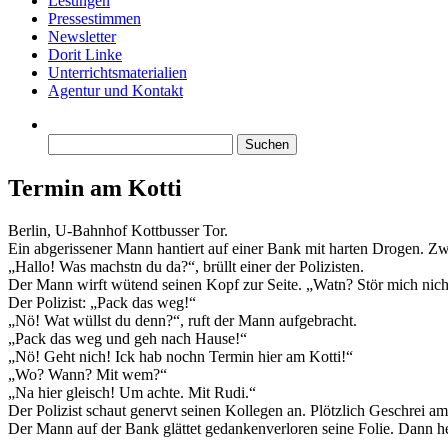
Lesungen
Pressestimmen
Newsletter
Dorit Linke
Unterrichtsmaterialien
Agentur und Kontakt
Suchen
nach:
Termin am Kotti
Berlin, U-Bahnhof Kottbusser Tor.
Ein abgerissener Mann hantiert auf einer Bank mit harten Drogen. Zwei
„Hallo! Was machstn du da?“, brüllt einer der Polizisten.
Der Mann wirft wütend seinen Kopf zur Seite. „Watn? Stör mich nic
Der Polizist: „Pack das weg!“
„Nö! Wat wüllst du denn?“, ruft der Mann aufgebracht.
„Pack das weg und geh nach Hause!“
„Nö! Geht nich! Ick hab nochn Termin hier am Kotti!“
„Wo? Wann? Mit wem?“
„Na hier gleisch! Um achte. Mit Rudi.“
Der Polizist schaut genervt seinen Kollegen an. Plötzlich Geschrei a
Der Mann auf der Bank glättet gedankenverloren seine Folie. Dann he