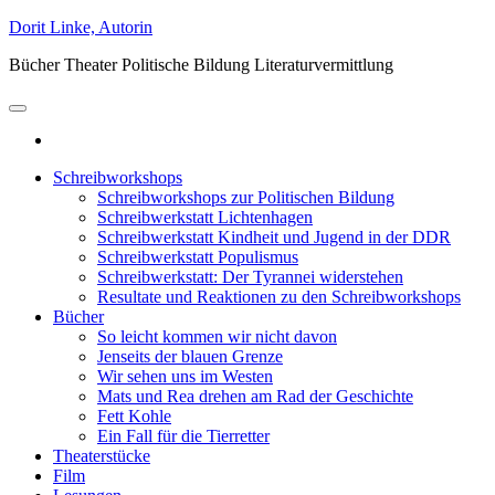
Zum
Dorit Linke, Autorin
Inhalt
Bücher Theater Politische Bildung Literaturvermittlung
springen
Schreibworkshops
Schreibworkshops zur Politischen Bildung
Schreibwerkstatt Lichtenhagen
Schreibwerkstatt Kindheit und Jugend in der DDR
Schreibwerkstatt Populismus
Schreibwerkstatt: Der Tyrannei widerstehen
Resultate und Reaktionen zu den Schreibworkshops
Bücher
So leicht kommen wir nicht davon
Jenseits der blauen Grenze
Wir sehen uns im Westen
Mats und Rea drehen am Rad der Geschichte
Fett Kohle
Ein Fall für die Tierretter
Theaterstücke
Film