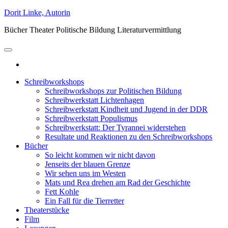
Zum
Dorit Linke, Autorin
Inhalt
Bücher Theater Politische Bildung Literaturvermittlung
springen
Schreibworkshops
Schreibworkshops zur Politischen Bildung
Schreibwerkstatt Lichtenhagen
Schreibwerkstatt Kindheit und Jugend in der DDR
Schreibwerkstatt Populismus
Schreibwerkstatt: Der Tyrannei widerstehen
Resultate und Reaktionen zu den Schreibworkshops
Bücher
So leicht kommen wir nicht davon
Jenseits der blauen Grenze
Wir sehen uns im Westen
Mats und Rea drehen am Rad der Geschichte
Fett Kohle
Ein Fall für die Tierretter
Theaterstücke
Film