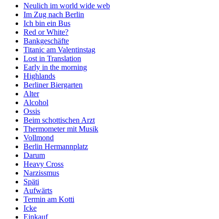
Neulich im world wide web
Im Zug nach Berlin
Ich bin ein Bus
Red or White?
Bankgeschäfte
Titanic am Valentinstag
Lost in Translation
Early in the morning
Highlands
Berliner Biergarten
Alter
Alcohol
Ossis
Beim schottischen Arzt
Thermometer mit Musik
Vollmond
Berlin Hermannplatz
Darum
Heavy Cross
Narzissmus
Späti
Aufwärts
Termin am Kotti
Icke
Einkauf