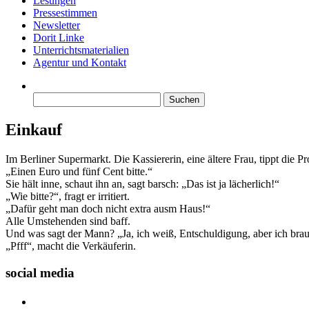
Lesungen
Pressestimmen
Newsletter
Dorit Linke
Unterrichtsmaterialien
Agentur und Kontakt
Suchen
nach:
Einkauf
Im Berliner Supermarkt. Die Kassiererin, eine ältere Frau, tippt die P
„Einen Euro und fünf Cent bitte.“
Sie hält inne, schaut ihn an, sagt barsch: „Das ist ja lächerlich!“
„Wie bitte?“, fragt er irritiert.
„Dafür geht man doch nicht extra ausm Haus!“
Alle Umstehenden sind baff.
Und was sagt der Mann? „Ja, ich weiß, Entschuldigung, aber ich bra
„Pfff“, macht die Verkäuferin.
social media