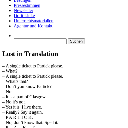
Lesungen
Pressestimmen
Newsletter
Dorit Linke
Unterrichtsmaterialien
Agentur und Kontakt
Suchen
nach:
Lost in Translation
– A single ticket to Partick please.
– What?
– A single ticket to Partick please.
– What’s that?
– Don’t you know Partick?
– No.
– It is a part of Glasgow.
– No it’s not.
– Yes it is. I live there.
– Really? Say it again.
– P A R T I C K.
– No, don’t know that. Spell it.
– P… A… R… T …