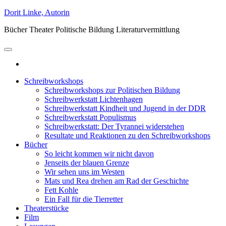
Zum
Dorit Linke, Autorin
Inhalt
Bücher Theater Politische Bildung Literaturvermittlung
springen
Schreibworkshops
Schreibworkshops zur Politischen Bildung
Schreibwerkstatt Lichtenhagen
Schreibwerkstatt Kindheit und Jugend in der DDR
Schreibwerkstatt Populismus
Schreibwerkstatt: Der Tyrannei widerstehen
Resultate und Reaktionen zu den Schreibworkshops
Bücher
So leicht kommen wir nicht davon
Jenseits der blauen Grenze
Wir sehen uns im Westen
Mats und Rea drehen am Rad der Geschichte
Fett Kohle
Ein Fall für die Tierretter
Theaterstücke
Film