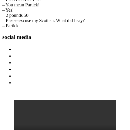
– You mean Partick!
– Yes!
– 2 pounds 50.
– Please excuse my Scottish. What did I say?
– Partick.
social media