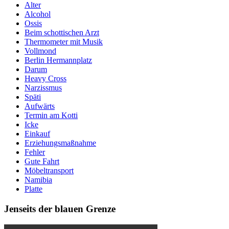
Alter
Alcohol
Ossis
Beim schottischen Arzt
Thermometer mit Musik
Vollmond
Berlin Hermannplatz
Darum
Heavy Cross
Narzissmus
Späti
Aufwärts
Termin am Kotti
Icke
Einkauf
Erziehungsmaßnahme
Fehler
Gute Fahrt
Möbeltransport
Namibia
Platte
Jenseits der blauen Grenze