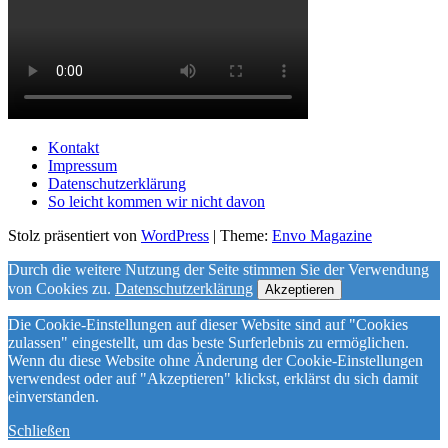
Kontakt
Impressum
Datenschutzerklärung
So leicht kommen wir nicht davon
Stolz präsentiert von
WordPress
|
Theme:
Envo Magazine
Durch die weitere Nutzung der Seite stimmen Sie der Verwendung
von Cookies zu.
Datenschutzerklärung
Akzeptieren
Die Cookie-Einstellungen auf dieser Website sind auf "Cookies
zulassen" eingestellt, um das beste Surferlebnis zu ermöglichen.
Wenn du diese Website ohne Änderung der Cookie-Einstellungen
verwendest oder auf "Akzeptieren" klickst, erklärst du sich damit
einverstanden.
Schließen