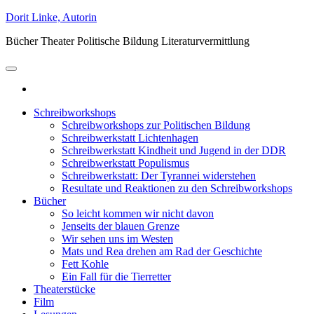
Zum
Dorit Linke, Autorin
Inhalt
Bücher Theater Politische Bildung Literaturvermittlung
springen
Schreibworkshops
Schreibworkshops zur Politischen Bildung
Schreibwerkstatt Lichtenhagen
Schreibwerkstatt Kindheit und Jugend in der DDR
Schreibwerkstatt Populismus
Schreibwerkstatt: Der Tyrannei widerstehen
Resultate und Reaktionen zu den Schreibworkshops
Bücher
So leicht kommen wir nicht davon
Jenseits der blauen Grenze
Wir sehen uns im Westen
Mats und Rea drehen am Rad der Geschichte
Fett Kohle
Ein Fall für die Tierretter
Theaterstücke
Film