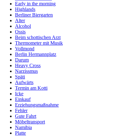
Early in the morning
Highlands
Berliner Biergarten
Alter
Alcohol
Ossis
Beim schottischen Arzt
Thermometer mit Musik
Vollmond
Berlin Hermannplatz
Darum
Heavy Cross
Narzissmus
Späti
Aufwärts
Termin am Kotti
Icke
Einkauf
Erziehungsmaßnahme
Fehler
Gute Fahrt
Möbeltransport
Namibia
Platte