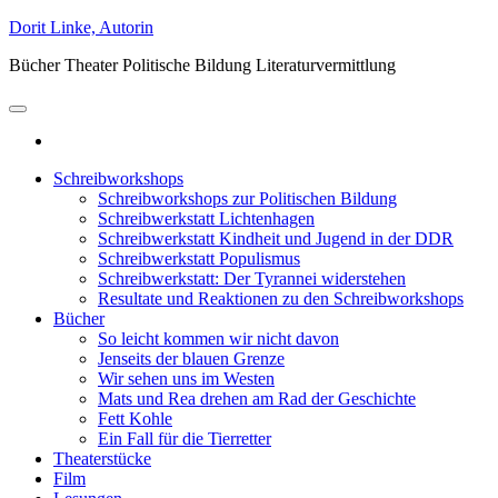
Zum
Dorit Linke, Autorin
Inhalt
Bücher Theater Politische Bildung Literaturvermittlung
springen
Schreibworkshops
Schreibworkshops zur Politischen Bildung
Schreibwerkstatt Lichtenhagen
Schreibwerkstatt Kindheit und Jugend in der DDR
Schreibwerkstatt Populismus
Schreibwerkstatt: Der Tyrannei widerstehen
Resultate und Reaktionen zu den Schreibworkshops
Bücher
So leicht kommen wir nicht davon
Jenseits der blauen Grenze
Wir sehen uns im Westen
Mats und Rea drehen am Rad der Geschichte
Fett Kohle
Ein Fall für die Tierretter
Theaterstücke
Film