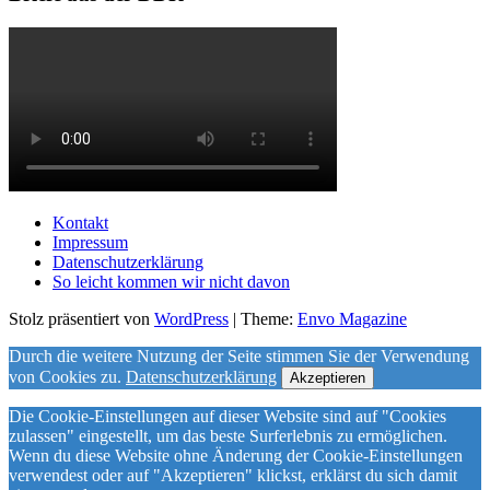
Kontakt
Impressum
Datenschutzerklärung
So leicht kommen wir nicht davon
Stolz präsentiert von
WordPress
|
Theme:
Envo Magazine
Durch die weitere Nutzung der Seite stimmen Sie der Verwendung
von Cookies zu.
Datenschutzerklärung
Akzeptieren
Die Cookie-Einstellungen auf dieser Website sind auf "Cookies
zulassen" eingestellt, um das beste Surferlebnis zu ermöglichen.
Wenn du diese Website ohne Änderung der Cookie-Einstellungen
verwendest oder auf "Akzeptieren" klickst, erklärst du sich damit