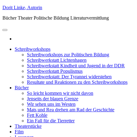
Zum
Dorit Linke, Autorin
Inhalt
Bücher Theater Politische Bildung Literaturvermittlung
springen
Schreibworkshops
Schreibworkshops zur Politischen Bildung
Schreibwerkstatt Lichtenhagen
Schreibwerkstatt Kindheit und Jugend in der DDR
Schreibwerkstatt Populismus
Schreibwerkstatt: Der Tyrannei widerstehen
Resultate und Reaktionen zu den Schreibworkshops
Bücher
So leicht kommen wir nicht davon
Jenseits der blauen Grenze
Wir sehen uns im Westen
Mats und Rea drehen am Rad der Geschichte
Fett Kohle
Ein Fall für die Tierretter
Theaterstücke
Film