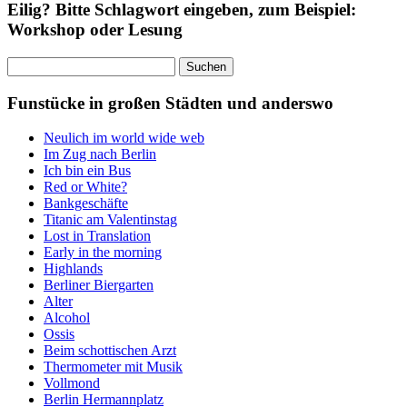
Eilig? Bitte Schlagwort eingeben, zum Beispiel:
Workshop oder Lesung
Suchen
nach:
Funstücke in großen Städten und anderswo
Neulich im world wide web
Im Zug nach Berlin
Ich bin ein Bus
Red or White?
Bankgeschäfte
Titanic am Valentinstag
Lost in Translation
Early in the morning
Highlands
Berliner Biergarten
Alter
Alcohol
Ossis
Beim schottischen Arzt
Thermometer mit Musik
Vollmond
Berlin Hermannplatz