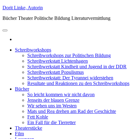
Zum
Dorit Linke, Autorin
Inhalt
Bücher Theater Politische Bildung Literaturvermittlung
springen
Schreibworkshops
Schreibworkshops zur Politischen Bildung
Schreibwerkstatt Lichtenhagen
Schreibwerkstatt Kindheit und Jugend in der DDR
Schreibwerkstatt Populismus
Schreibwerkstatt: Der Tyrannei widerstehen
Resultate und Reaktionen zu den Schreibworkshops
Bücher
So leicht kommen wir nicht davon
Jenseits der blauen Grenze
Wir sehen uns im Westen
Mats und Rea drehen am Rad der Geschichte
Fett Kohle
Ein Fall für die Tierretter
Theaterstücke
Film