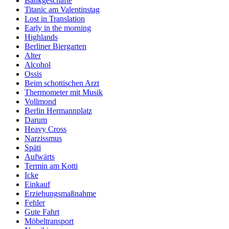
Bankgeschäfte
Titanic am Valentinstag
Lost in Translation
Early in the morning
Highlands
Berliner Biergarten
Alter
Alcohol
Ossis
Beim schottischen Arzt
Thermometer mit Musik
Vollmond
Berlin Hermannplatz
Darum
Heavy Cross
Narzissmus
Späti
Aufwärts
Termin am Kotti
Icke
Einkauf
Erziehungsmaßnahme
Fehler
Gute Fahrt
Möbeltransport