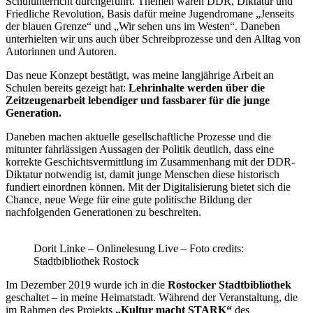
Schulunterricht durchgeführt. Themen waren DDR, Diktatur und
Friedliche Revolution, Basis dafür meine Jugendromane „Jenseits
der blauen Grenze“ und „Wir sehen uns im Westen“. Daneben
unterhielten wir uns auch über Schreibprozesse und den Alltag von
Autorinnen und Autoren.
Das neue Konzept bestätigt, was meine langjährige Arbeit an
Schulen bereits gezeigt hat:
Lehrinhalte werden über die
Zeitzeugenarbeit lebendiger und fassbarer für die junge
Generation.
Daneben machen aktuelle gesellschaftliche Prozesse und die
mitunter fahrlässigen Aussagen der Politik deutlich, dass eine
korrekte Geschichtsvermittlung im Zusammenhang mit der DDR-
Diktatur notwendig ist, damit junge Menschen diese historisch
fundiert einordnen können. Mit der Digitalisierung bietet sich die
Chance, neue Wege für eine gute politische Bildung der
nachfolgenden Generationen zu beschreiten.
Dorit Linke – Onlinelesung Live – Foto credits:
Stadtbibliothek Rostock
Im Dezember 2019 wurde ich in die
Rostocker Stadtbibliothek
geschaltet – in meine Heimatstadt. Während der Veranstaltung, die
im Rahmen des Projekts
„Kultur macht STARK“
des