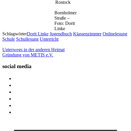
Rostock
Bornholmer
Straße –
Foto: Dorit
Linke
Schlagwörter
Dorit Linke
Jugendbuch
Klassenzimmer
Onlinelesung
Schule
Schullesung
Unterricht
Unterwegs in der anderen Heimat
Gründung von METIS e.V.
social media