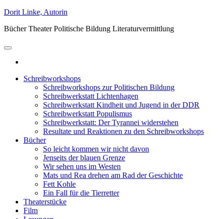
Zum
Dorit Linke, Autorin
Inhalt
Bücher Theater Politische Bildung Literaturvermittlung
springen
Schreibworkshops
Schreibworkshops zur Politischen Bildung
Schreibwerkstatt Lichtenhagen
Schreibwerkstatt Kindheit und Jugend in der DDR
Schreibwerkstatt Populismus
Schreibwerkstatt: Der Tyrannei widerstehen
Resultate und Reaktionen zu den Schreibworkshops
Bücher
So leicht kommen wir nicht davon
Jenseits der blauen Grenze
Wir sehen uns im Westen
Mats und Rea drehen am Rad der Geschichte
Fett Kohle
Ein Fall für die Tierretter
Theaterstücke
Film