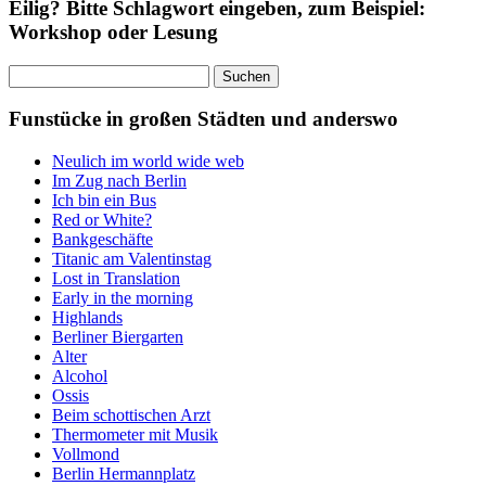
Eilig? Bitte Schlagwort eingeben, zum Beispiel:
Workshop oder Lesung
Suchen
nach:
Funstücke in großen Städten und anderswo
Neulich im world wide web
Im Zug nach Berlin
Ich bin ein Bus
Red or White?
Bankgeschäfte
Titanic am Valentinstag
Lost in Translation
Early in the morning
Highlands
Berliner Biergarten
Alter
Alcohol
Ossis
Beim schottischen Arzt
Thermometer mit Musik
Vollmond
Berlin Hermannplatz