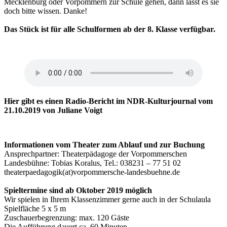
Mecklenburg oder Vorpommern zur Schule gehen, dann lasst es sie
doch bitte wissen. Danke!
Das Stück ist für alle Schulformen ab der 8. Klasse verfügbar.
Was auf die Ohren?
Hier gibt es einen Radio-Bericht im NDR-Kulturjournal vom
21.10.2019 von Juliane Voigt
Informationen vom Theater zum Ablauf und zur Buchung
Ansprechpartner: Theaterpädagoge der Vorpommerschen
Landesbühne: Tobias Koralus, Tel.: 038231 – 77 51 02
theaterpaedagogik(at)vorpommersche-landesbuehne.de
Spieltermine sind ab Oktober 2019 möglich
Wir spielen in Ihrem Klassenzimmer gerne auch in der Schulaula
Spielfläche 5 x 5 m
Zuschauerbegrenzung: max. 120 Gäste
Die Aufführung dauert ca. 60 Minuten.