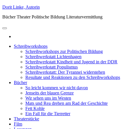
Zum
Dorit Linke, Autorin
Inhalt
Bücher Theater Politische Bildung Literaturvermittlung
springen
Schreibworkshops
Schreibworkshops zur Politischen Bildung
Schreibwerkstatt Lichtenhagen
Schreibwerkstatt Kindheit und Jugend in der DDR
Schreibwerkstatt Populismus
Schreibwerkstatt: Der Tyrannei widerstehen
Resultate und Reaktionen zu den Schreibworkshops
Bücher
So leicht kommen wir nicht davon
Jenseits der blauen Grenze
Wir sehen uns im Westen
Mats und Rea drehen am Rad der Geschichte
Fett Kohle
Ein Fall für die Tierretter
Theaterstücke
Film