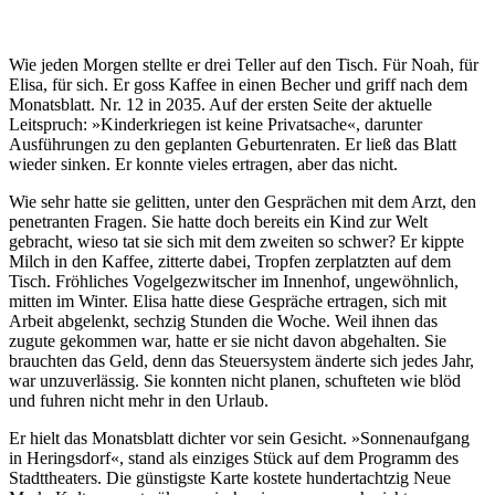
Wie jeden Morgen stellte er drei Teller auf den Tisch. Für Noah, für
Elisa, für sich. Er goss Kaffee in einen Becher und griff nach dem
Monatsblatt. Nr. 12 in 2035. Auf der ersten Seite der aktuelle
Leitspruch: »Kinderkriegen ist keine Privatsache«, darunter
Ausführungen zu den geplanten Geburtenraten. Er ließ das Blatt
wieder sinken. Er konnte vieles ertragen, aber das nicht.
Wie sehr hatte sie gelitten, unter den Gesprächen mit dem Arzt, den
penetranten Fragen. Sie hatte doch bereits ein Kind zur Welt
gebracht, wieso tat sie sich mit dem zweiten so schwer? Er kippte
Milch in den Kaffee, zitterte dabei, Tropfen zerplatzten auf dem
Tisch. Fröhliches Vogelgezwitscher im Innenhof, ungewöhnlich,
mitten im Winter. Elisa hatte diese Gespräche ertragen, sich mit
Arbeit abgelenkt, sechzig Stunden die Woche. Weil ihnen das
zugute gekommen war, hatte er sie nicht davon abgehalten. Sie
brauchten das Geld, denn das Steuersystem änderte sich jedes Jahr,
war unzuverlässig. Sie konnten nicht planen, schufteten wie blöd
und fuhren nicht mehr in den Urlaub.
Er hielt das Monatsblatt dichter vor sein Gesicht. »Sonnenaufgang
in Heringsdorf«, stand als einziges Stück auf dem Programm des
Stadttheaters. Die günstigste Karte kostete hundertachtzig Neue