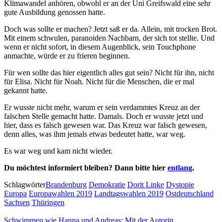
Klimawandel anhören, obwohl er an der Uni Greifswald eine sehr
gute Ausbildung genossen hatte.
Doch was sollte er machen? Jetzt saß er da. Allein, mit trocken Brot.
Mit einem schwulen, paranoiden Nachbarn, der sich tot stellte. Und
wenn er nicht sofort, in diesem Augenblick, sein Touchphone
anmachte, würde er zu frieren beginnen.
Für wen sollte das hier eigentlich alles gut sein? Nicht für ihn, nicht
für Elisa. Nicht für Noah. Nicht für die Menschen, die er mal
gekannt hatte.
Er wusste nicht mehr, warum er sein verdammtes Kreuz an der
falschen Stelle gemacht hatte. Damals. Doch er wusste jetzt und
hier, dass es falsch gewesen war. Das Kreuz war falsch gewesen,
denn alles, was ihm jemals etwas bedeutet hatte, war weg.
Es war weg und kam nicht wieder.
Du möchtest informiert bleiben? Dann bitte hier
entlang
.
Schlagwörter
Brandenburg
Demokratie
Dorit Linke
Dystopie
Europa
Europawahlen 2019
Landtagswahlen 2019
Ostdeutschland
Sachsen
Thüringen
Schwimmen wie Hanna und Andreas: Mit der Autorin