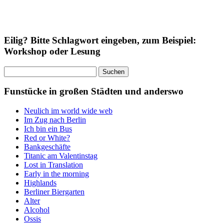
Eilig? Bitte Schlagwort eingeben, zum Beispiel:
Workshop oder Lesung
Suchen
nach:
Funstücke in großen Städten und anderswo
Neulich im world wide web
Im Zug nach Berlin
Ich bin ein Bus
Red or White?
Bankgeschäfte
Titanic am Valentinstag
Lost in Translation
Early in the morning
Highlands
Berliner Biergarten
Alter
Alcohol
Ossis