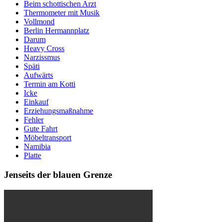
Beim schottischen Arzt
Thermometer mit Musik
Vollmond
Berlin Hermannplatz
Darum
Heavy Cross
Narzissmus
Späti
Aufwärts
Termin am Kotti
Icke
Einkauf
Erziehungsmaßnahme
Fehler
Gute Fahrt
Möbeltransport
Namibia
Platte
Jenseits der blauen Grenze