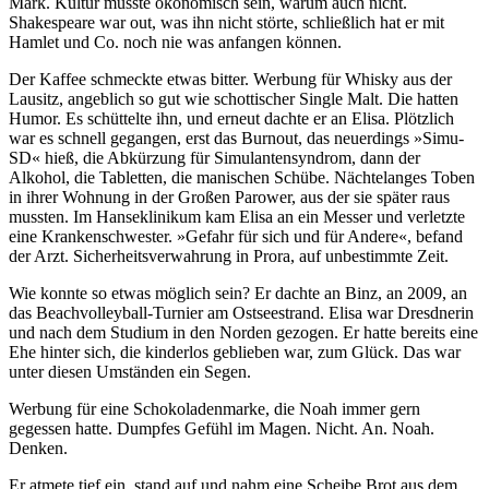
Mark. Kultur musste ökonomisch sein, warum auch nicht.
Shakespeare war out, was ihn nicht störte, schließlich hat er mit
Hamlet und Co. noch nie was anfangen können.
Der Kaffee schmeckte etwas bitter. Werbung für Whisky aus der
Lausitz, angeblich so gut wie schottischer Single Malt. Die hatten
Humor. Es schüttelte ihn, und erneut dachte er an Elisa. Plötzlich
war es schnell gegangen, erst das Burnout, das neuerdings »Simu-
SD« hieß, die Abkürzung für Simulantensyndrom, dann der
Alkohol, die Tabletten, die manischen Schübe. Nächtelanges Toben
in ihrer Wohnung in der Großen Parower, aus der sie später raus
mussten. Im Hanseklinikum kam Elisa an ein Messer und verletzte
eine Krankenschwester. »Gefahr für sich und für Andere«, befand
der Arzt. Sicherheitsverwahrung in Prora, auf unbestimmte Zeit.
Wie konnte so etwas möglich sein? Er dachte an Binz, an 2009, an
das Beachvolleyball-Turnier am Ostseestrand. Elisa war Dresdnerin
und nach dem Studium in den Norden gezogen. Er hatte bereits eine
Ehe hinter sich, die kinderlos geblieben war, zum Glück. Das war
unter diesen Umständen ein Segen.
Werbung für eine Schokoladenmarke, die Noah immer gern
gegessen hatte. Dumpfes Gefühl im Magen. Nicht. An. Noah.
Denken.
Er atmete tief ein, stand auf und nahm eine Scheibe Brot aus dem