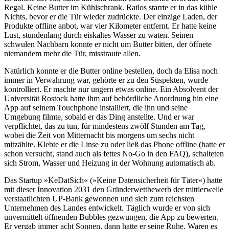
Regal. Keine Butter im Kühlschrank. Ratlos starrte er in das kühle
Nichts, bevor er die Tür wieder zudrückte. Der einzige Laden, der
Produkte offline anbot, war vier Kilometer entfernt. Er hatte keine
Lust, stundenlang durch eiskaltes Wasser zu waten. Seinen
schwulen Nachbarn konnte er nicht um Butter bitten, der öffnete
niemandem mehr die Tür, misstraute allen.
Natürlich konnte er die Butter online bestellen, doch da Elisa noch
immer in Verwahrung war, gehörte er zu den Suspekten, wurde
kontrolliert. Er machte nur ungern etwas online. Ein Absolvent der
Universität Rostock hatte ihm auf behördliche Anordnung hin eine
App auf seinem Touchphone installiert, die ihn und seine
Umgebung filmte, sobald er das Ding anstellte. Und er war
verpflichtet, das zu tun, für mindestens zwölf Stunden am Tag,
wobei die Zeit von Mitternacht bis morgens um sechs nicht
mitzählte. Klebte er die Linse zu oder ließ das Phone offline (hatte er
schon versucht, stand auch als fettes No-Go in den FAQ), schalteten
sich Strom, Wasser und Heizung in der Wohnung automatisch ab.
Das Startup »KeDatSich« (»Keine Datensicherheit für Täter«) hatte
mit dieser Innovation 2031 den Gründerwettbewerb der mittlerweile
verstaatlichten UP-Bank gewonnen und sich zum reichsten
Unternehmen des Landes entwickelt. Täglich wurde er von sich
unvermittelt öffnenden Bubbles gezwungen, die App zu bewerten.
Er vergab immer acht Sonnen, dann hatte er seine Ruhe. Waren es