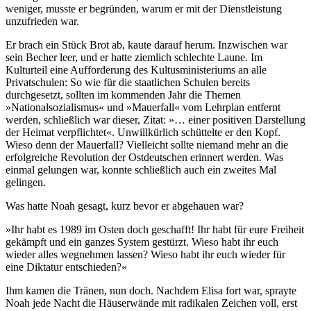
weniger, musste er begründen, warum er mit der Dienstleistung
unzufrieden war.
Er brach ein Stück Brot ab, kaute darauf herum. Inzwischen war
sein Becher leer, und er hatte ziemlich schlechte Laune. Im
Kulturteil eine Aufforderung des Kultusministeriums an alle
Privatschulen: So wie für die staatlichen Schulen bereits
durchgesetzt, sollten im kommenden Jahr die Themen
»Nationalsozialismus« und »Mauerfall« vom Lehrplan entfernt
werden, schließlich war dieser, Zitat: »… einer positiven Darstellung
der Heimat verpflichtet«. Unwillkürlich schüttelte er den Kopf.
Wieso denn der Mauerfall? Vielleicht sollte niemand mehr an die
erfolgreiche Revolution der Ostdeutschen erinnert werden. Was
einmal gelungen war, konnte schließlich auch ein zweites Mal
gelingen.
Was hatte Noah gesagt, kurz bevor er abgehauen war?
»Ihr habt es 1989 im Osten doch geschafft! Ihr habt für eure Freiheit
gekämpft und ein ganzes System gestürzt. Wieso habt ihr euch
wieder alles wegnehmen lassen? Wieso habt ihr euch wieder für
eine Diktatur entschieden?«
Ihm kamen die Tränen, nun doch. Nachdem Elisa fort war, sprayte
Noah jede Nacht die Häuserwände mit radikalen Zeichen voll, erst