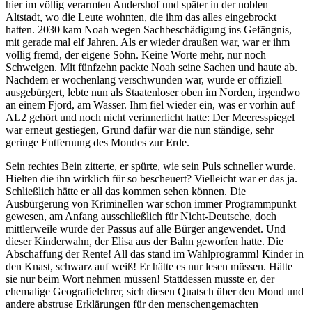
hier im völlig verarmten Andershof und später in der noblen
Altstadt, wo die Leute wohnten, die ihm das alles eingebrockt
hatten. 2030 kam Noah wegen Sachbeschädigung ins Gefängnis,
mit gerade mal elf Jahren. Als er wieder draußen war, war er ihm
völlig fremd, der eigene Sohn. Keine Worte mehr, nur noch
Schweigen. Mit fünfzehn packte Noah seine Sachen und haute ab.
Nachdem er wochenlang verschwunden war, wurde er offiziell
ausgebürgert, lebte nun als Staatenloser oben im Norden, irgendwo
an einem Fjord, am Wasser. Ihm fiel wieder ein, was er vorhin auf
AL2 gehört und noch nicht verinnerlicht hatte: Der Meeresspiegel
war erneut gestiegen, Grund dafür war die nun ständige, sehr
geringe Entfernung des Mondes zur Erde.
Sein rechtes Bein zitterte, er spürte, wie sein Puls schneller wurde.
Hielten die ihn wirklich für so bescheuert? Vielleicht war er das ja.
Schließlich hätte er all das kommen sehen können. Die
Ausbürgerung von Kriminellen war schon immer Programmpunkt
gewesen, am Anfang ausschließlich für Nicht-Deutsche, doch
mittlerweile wurde der Passus auf alle Bürger angewendet. Und
dieser Kinderwahn, der Elisa aus der Bahn geworfen hatte. Die
Abschaffung der Rente! All das stand im Wahlprogramm! Kinder in
den Knast, schwarz auf weiß! Er hätte es nur lesen müssen. Hätte
sie nur beim Wort nehmen müssen! Stattdessen musste er, der
ehemalige Geografielehrer, sich diesen Quatsch über den Mond und
andere abstruse Erklärungen für den menschengemachten