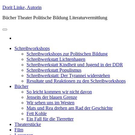
Zum
Dorit Linke, Autorin
Inhalt
Bücher Theater Politische Bildung Literaturvermittlung
springen
Schreibworkshops
Schreibworkshops zur Politischen Bildung
Schreibwerkstatt Lichtenhagen
Schreibwerkstatt Kindheit und Jugend in der DDR
Schreibwerkstatt Populismus
Schreibwerkstatt: Der Tyrannei widerstehen
Resultate und Reaktionen zu den Schreibworkshops
Bücher
So leicht kommen wir nicht davon
Jenseits der blauen Grenze
Wir sehen uns im Westen
Mats und Rea drehen am Rad der Geschichte
Fett Kohle
Ein Fall für die Tierretter
Theaterstücke
Film