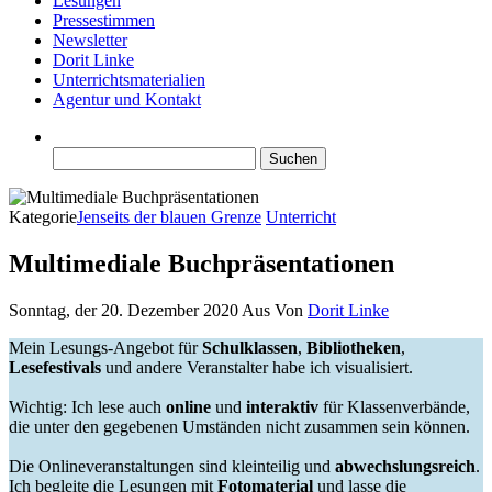
Lesungen
Pressestimmen
Newsletter
Dorit Linke
Unterrichtsmaterialien
Agentur und Kontakt
Suchen
nach:
Kategorie
Jenseits der blauen Grenze
Unterricht
Multimediale Buchpräsentationen
Sonntag, der 20. Dezember 2020
Aus
Von
Dorit Linke
Mein Lesungs-Angebot für
Schulklassen
,
Bibliotheken
,
Lesefestivals
und andere Veranstalter habe ich visualisiert.
Wichtig: Ich lese auch
online
und
interaktiv
für Klassenverbände,
die unter den gegebenen Umständen nicht zusammen sein können.
Die Onlineveranstaltungen sind kleinteilig und
abwechslungsreich
.
Ich begleite die Lesungen mit
Fotomaterial
und lasse die