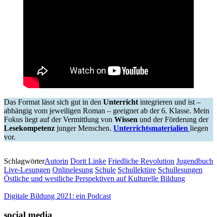
Das Format lässt sich gut in den
Unterricht
integrieren und ist –
abhängig vom jeweiligen Roman – geeignet ab der 6. Klasse. Mein
Fokus liegt auf der Vermittlung von
Wissen
und der Förderung der
Lesekompetenz
junger Menschen.
Unterrichtsmaterialien
liegen
vor.
Schlagwörter
Autorin
Dorit Linke
Friedliche Revolution
Jugendbuch
Live-Lesungen
Onlinelesung
Schule
Schullektüre
Schullesungen
Östliche und westliche Perspektiven auf Kulturelle Bildung
Digitale Bildung 2021: ein Podcast
social media